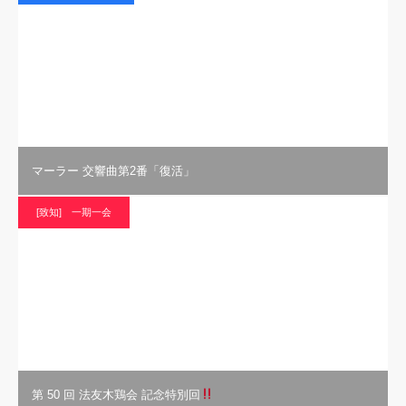
マーラー 交響曲第2番「復活」
[致知] 一期一会
第 50 回 法友木鶏会 記念特別回