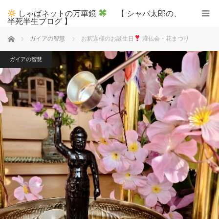
しゃばネットの万華鏡
【 シャバ太郎の、
半死半生ブログ 】
ホーム
ガイアの智慧
お釈迦様のお誕生日
灌仏会・花まつり
ガイアの智慧