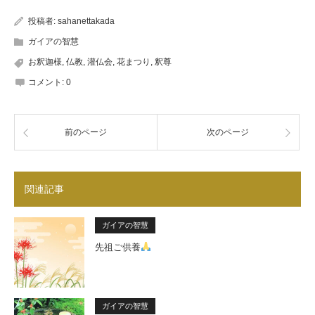
投稿者:
sahanettakada
ガイアの智慧
お釈迦様
,
仏教
,
灌仏会
,
花まつり
,
釈尊
コメント:
0
前のページ
次のページ
関連記事
ガイアの智慧
先祖ご供養
ガイアの智慧