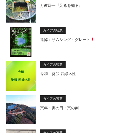
万教帰一『足るを知る』
ガイアの智慧
追悼：サムシング・グレート
ガイアの智慧
令和 癸卯 四緑木性
ガイアの智慧
寅年・寅の日・寅の刻
ガイアの智慧