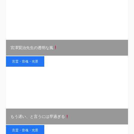
宮澤賢治先生の透明な風
言霊・音魂・光景
もう遅い、と言うには早過ぎる
言霊・音魂・光景