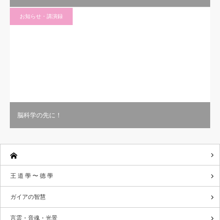
お知らせ・講演録
脳科学の先に！
王 道 學 〜 德 學
ガイアの智慧
言霊・音魂・光景