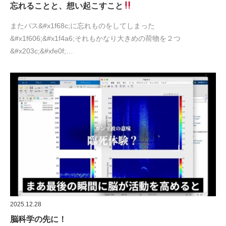
忘れることと、想い起こすこと
またバス&#x1f68c;に忘れものをしてしまった
&#x1f606;&#x1f4a6;それもかなり大きめの荷物を２つ
&#x203c;&#xfe0f;…
2025.12.28
脳科学の先に！