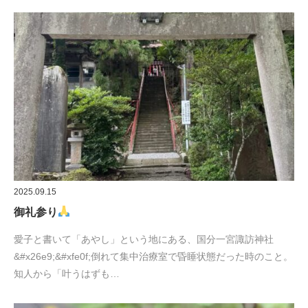
2025.09.15
御礼参り
愛子と書いて「あやし」という地にある、国分一宮諏訪神社
&#x26e9;&#xfe0f;倒れて集中治療室で昏睡状態だった時のこと。
知人から「叶うはずも…