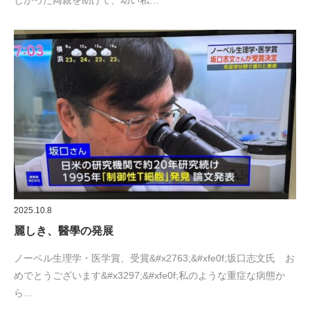
2025.10.8
麗しき、醫學の発展
ノーベル生理学・医学賞、受賞&#x2763;&#xfe0f;坂口志文氏 お
めでとうございます&#x3297;&#xfe0f;私のような重症な病態か
ら…