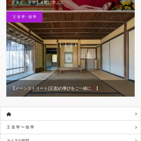
ダライ・ラマ１４世に学ぶ！
王 道 學・德 學
【メーンストリート(王道)の學びをご一緒に
】
王 道 學 〜 德 學
ガイアの智慧