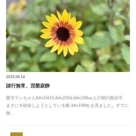
2025.09.14
諸行無常、涅槃寂静
愛犬ランちゃん&#x1f415;&#x200d;&#x1f9ba;との朝の散歩中、
まさに今絶命しようとしている蝶 &#x1f98b;を見ました。すでに
無…