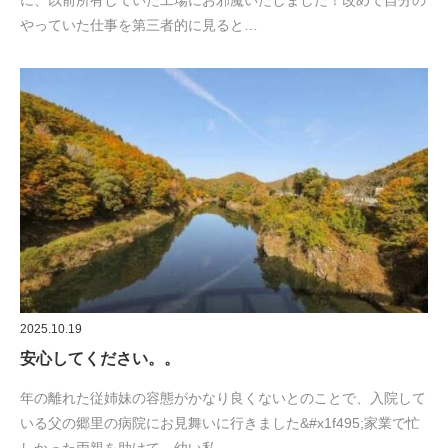
に、以前所有していた工場にお邪魔いたしました！改めて自分の
やっていた仕事を第三者的に見ると…
2025.10.19
安心してください。。
年の離れた従姉妹の容態がかなり良くないとのことで、入院して
いる父の郷里の病院にお見舞いに行きました&#x1f495;家業で忙
しかった両親を助けて、幼い私…