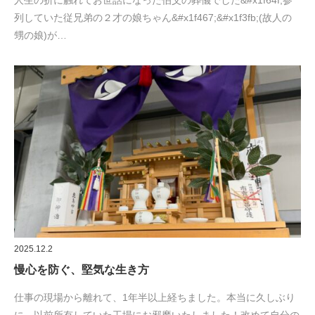
人生の折に触れてお世話になった伯父の葬儀でした&#x1f64f;参
列していた従兄弟の２才の娘ちゃん&#x1f467;&#x1f3fb;(故人の
甥の娘)が…
2025.12.2
慢心を防ぐ、堅気な生き方
仕事の現場から離れて、1年半以上経ちました。本当に久しぶり