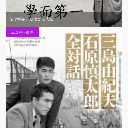
論語指導士 研修会 ＠大阪
王 道 學・德 學