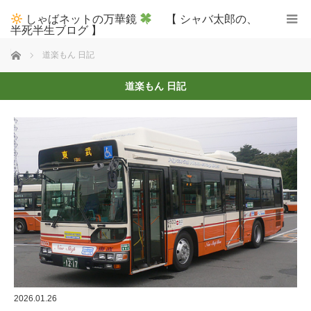
しゃばネットの万華鏡
【 シャバ太郎の、
半死半生ブログ 】
ホーム
道楽もん 日記
道楽もん 日記
2026.01.26