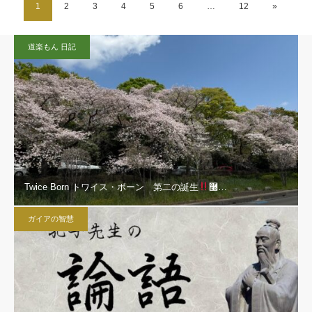
1
2
3
4
5
6
…
12
»
道楽もん 日記
Twice Born トワイス・ボーン 第二の誕生
࿠…
ガイアの智慧