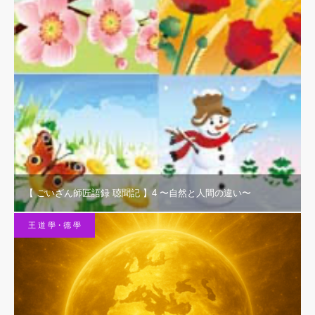
【 ごいざん師匠語録 聴聞記 】4 〜自然と人間の違い〜
王 道 學・德 學