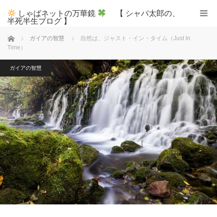
しゃばネットの万華鏡
【 シャバ太郎の、
半死半生ブログ 】
ホーム
ガイアの智慧
自然は、ジャスト・イン・タイム（Just In
Time）
ガイアの智慧