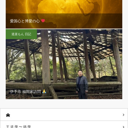
愛国心と博愛の心
道楽もん 日記
伊予市 福岡家訪問
王 道 學 〜 德 學