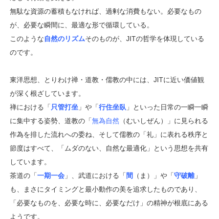
無駄な資源の蓄積もなければ、過剰な消費もない。必要なもの
が、必要な瞬間に、最適な形で循環している。
このような
自然のリズム
そのものが、JITの哲学を体現している
のです。
東洋思想、とりわけ禅・道教・儒教の中には、JITに近い価値観
が深く根ざしています。
禅における「
只管打坐
」や「
行住坐臥
」といった日常の一瞬一瞬
に集中する姿勢、道教の「
無為自然
（むいしぜん）」に見られる
作為を排した流れへの委ね、そして儒教の「礼」に表れる秩序と
節度はすべて、「ムダのない、自然な最適化」という思想を共有
しています。
茶道の「
一期一会
」、武道における「
間
（ま）」や「
守破離
」
も、まさにタイミングと最小動作の美を追求したものであり、
「必要なものを、必要な時に、必要なだけ」の精神が根底にある
ようです。