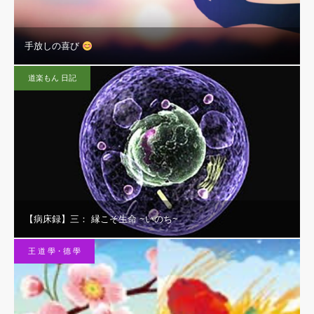
手放しの喜び
道楽もん 日記
【病床録】三： 縁こそ生命 ~いのち~
王 道 學・德 學