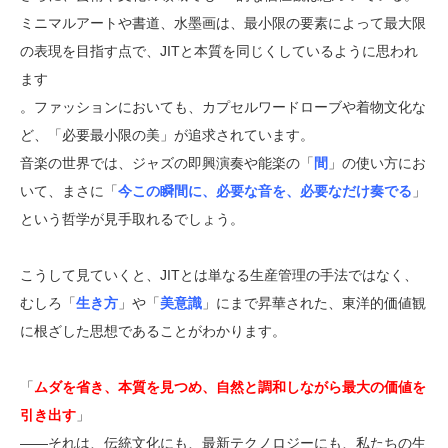
ミニマルアートや書道、水墨画は、最小限の要素によって最大限
の表現を目指す点で、JITと本質を同じくしているように思われ
ます
。ファッションにおいても、カプセルワードローブや着物文化な
ど、「必要最小限の美」が追求されています。
音楽の世界では、ジャズの即興演奏や能楽の「
間
」の使い方にお
いて、まさに「
今この瞬間に、必要な音を、必要なだけ奏でる
」
という哲学が見手取れるでしょう。
こうして見ていくと、JITとは単なる生産管理の手法ではなく、
むしろ「
生き方
」や「
美意識
」にまで昇華された、東洋的価値観
に根ざした思想であることがわかります。
「
ムダを省き、本質を見つめ、自然と調和しながら最大の価値を
引き出す
」
——それは、伝統文化にも、最新テクノロジーにも、私たちの生