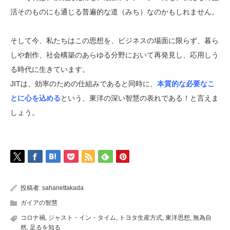
活そのものにも通じる普遍的な道（みち）なのかもしれません。
そして今、私たちはこの思想を、ビジネスの場面に限らず、暮ら
しや創作、社会構築のあらゆる分野において再発見し、応用しう
る時代に生きています。
JITは、効率のための仕組みであると同時に、
本質的な
必要なこ
とに心を込める
という、東洋の深い智慧の表れ
である！と言えま
しょう。
投稿者:
sahanettakada
ガイアの智慧
コロナ禍
,
ジャスト・イン・タイム
,
トヨタ生産方式
,
東洋思想
,
無為自
然
,
足るを知る