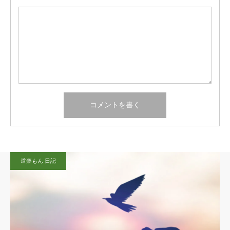
道楽もん 日記