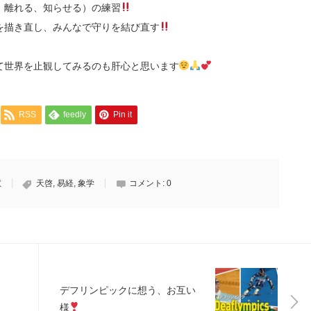
、離れる、知らせる）の練習
を描き直し、みんなで守りを結び直す
て世界を止観してみるのも肝心と思います
RSS
feedly
Pin it
慧
天啓
,
易経
,
象学
コメント:
0
デフリンピックに想う、お互い
様