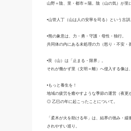
山野＝陰、里・都市＝陽。陰（山の気）が里
•山管人丁（山は人の安寧を司る）という古
•熊の象意は、力・勇・守護・母性・独行。
共同体の内にある未処理の力（怒り・不安・
•艮（山）は「止まる・限界」。
それが働かず里（文明＝離）へ侵入する像は
•もっと養生を！
地域の疲労を癒やすような季節の運営（夜更
◎ 乙巳の年に起こったことについて。
「柔木が火を助ける年」は、結界の弛み・緩
されやすい巡り。