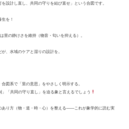
灯を設計し直し、共同の守りを結び直せ」という合図です。
養生を！
時）は里の静けさを維持（物音・匂いを抑える）。
だが、水域のケアと湿りの設計を。
・合図系で「里の意思」をやさしく明示する。
制」「共同の守り直し」を迫る象と言えるでしょう
のあり方（物・道・時・心）を整える――これが象学的に読む実