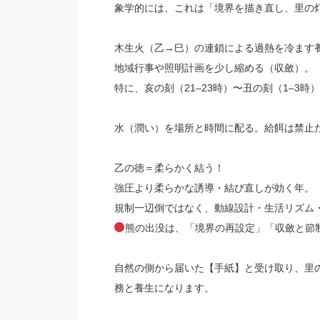
象学的には、これは「境界を描き直し、里の
木生火（乙→巳）の連鎖による過熱を冷ます
地域行事や照明計画を少し縮める（収斂）。
特に、亥の刻（21–23時）〜丑の刻（1–3
水（潤い）を場所と時間に配る。給餌は禁止
乙の徳＝柔らかく結う！
強圧より柔らかな誘導・結び直しが効く年。
規制一辺倒ではなく、動線設計・生活リズム
熊の出没は、「境界の再設定」「収斂と節
自然の側から届いた【手紙】と受け取り、里
務と養生になります。