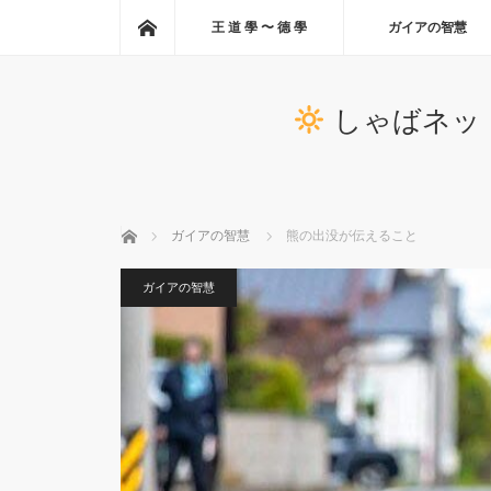
ホーム
王 道 學 〜 德 學
ガイアの智慧
しゃばネッ
ホーム
ガイアの智慧
熊の出没が伝えること
ガイアの智慧