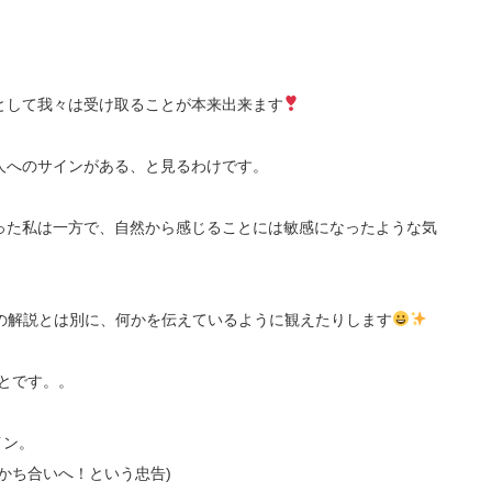
として我々は受け取ることが本来出来ます
人へのサインがある、と見るわけです。
った私は一方で、自然から感じることには敏感になったような気
の解説とは別に、何かを伝えているように観えたりします
とです。。
イン。
かち合いへ！という忠告)