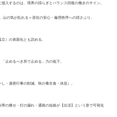
に侵入するのは、境界の揺らぎとバランス回復の働きのサイン。
訓。山の気が乱れる＝居住の安心・倫理秩序への揺さぶり。
孤立）の表面化とも読める。
、「止めるべき所で止める」力の低下。
かし・過密行事の削減、秋の養生食・休息）。
衝帯の痩せ・灯の漏れ・通路の短絡が【出没】という形で可視化