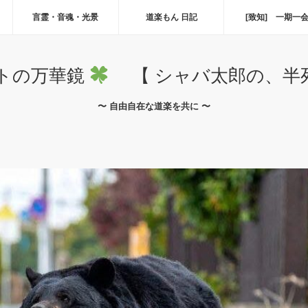
言霊・音魂・光景
道楽もん 日記
[致知] 一期一
トの万華鏡
【 シャバ太郎の、半死
〜 自由自在な道楽を共に 〜