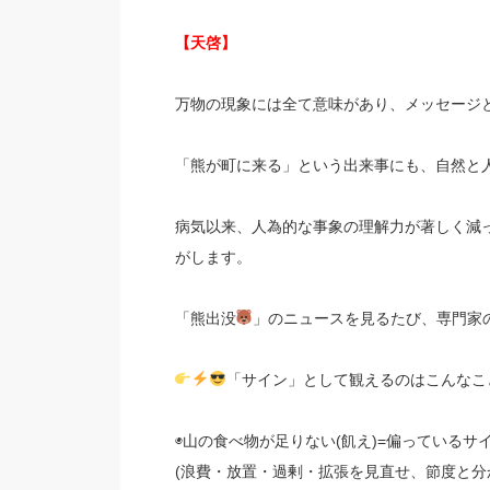
【天啓】
万物の現象には全て意味があり、メッセージ
「熊が町に来る」という出来事にも、自然と
病気以来、人為的な事象の理解力が著しく減
がします。
「熊出没
」のニュースを見るたび、専門家
「サイン」として観えるのはこんなこ
◉山の食べ物が足りない(飢え)=偏っているサ
(浪費・放置・過剰・拡張を見直せ、節度と分