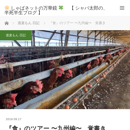
しゃばネットの万華鏡
【 シャバ太郎の、
半死半生ブログ 】
ホーム
道楽もん 日記
『食』のツアー 〜九州編〜 覚書き
道楽もん 日記
2019.09.17
『食』のツアー 〜九州編〜 覚書き