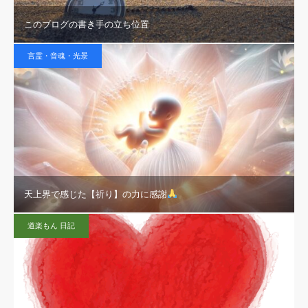
このブログの書き手の立ち位置
言霊・音魂・光景
天上界で感じた【祈り】の力に感謝
道楽もん 日記