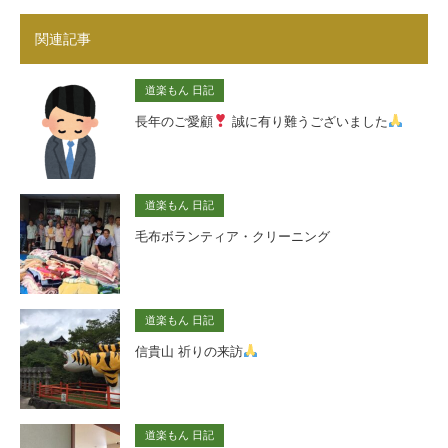
関連記事
道楽もん 日記
長年のご愛顧
誠に有り難うございました
道楽もん 日記
毛布ボランティア・クリーニング
道楽もん 日記
信貴山 祈りの来訪
道楽もん 日記