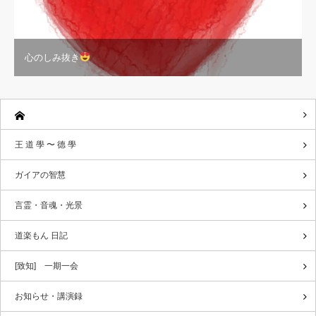
心のしみ抜き
王 道 學 〜 德 學
ガイアの智慧
言霊・音魂・光景
道楽もん 日記
[致知] 一期一会
お知らせ・講演録