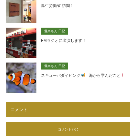
厚生労働省 訪問！
道楽もん 日記
FMラジオに出演します！
道楽もん 日記
スキューバダイビング
海から学んだこと
コメント
コメント ( 0 )