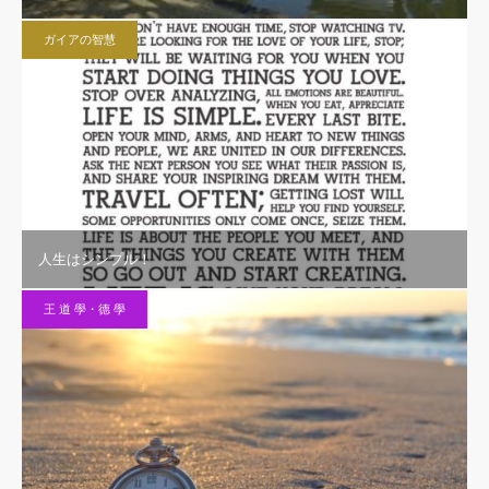
ガイアの智慧
人生はシンプル！
王 道 學・德 學