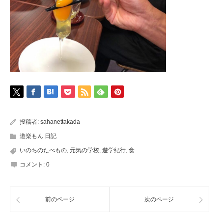
投稿者:
sahanettakada
道楽もん 日記
いのちのたべもの
,
元気の学校
,
遊学紀行
,
食
コメント:
0
前のページ
次のページ