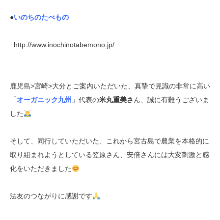
●
いのちのたべもの
http://www.inochinotabemono.jp/
鹿児島>宮崎>大分とご案内いただいた、真摯で見識の非常に高い
「
オーガニック九州
」代表の
米丸重美さ
ん、誠に有難うございま
した
そして、同行していただいた、これから宮古島で農業を本格的に
取り組まれようとしている笠原さん、安倍さんには大変刺激と感
化をいただきました
法友のつながりに感謝です