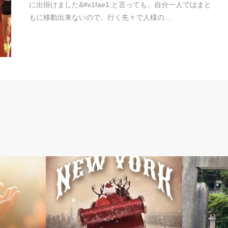
に出掛けました&#x1fae1;と言っても、自分一人ではまと
もに移動出来ないので、行く先々で人様の…
言霊・音魂・光景
道楽もん 日記