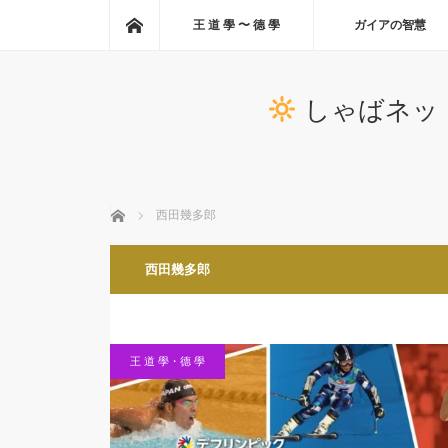
ホーム
王 道 學 〜 德 學
ガイアの智慧
しゃばネッ
ホーム
西田幾多郎
西田幾多郎
王 道 學・德 學