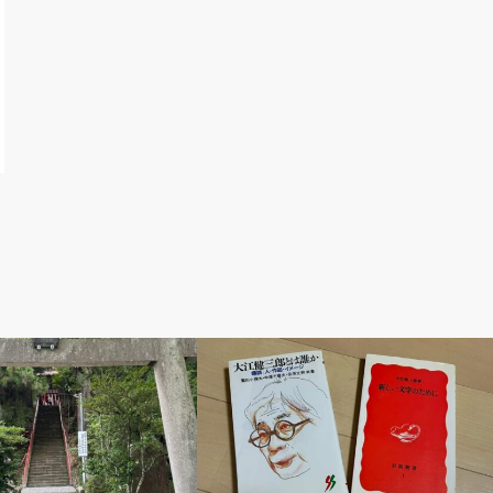
道楽もん 日記