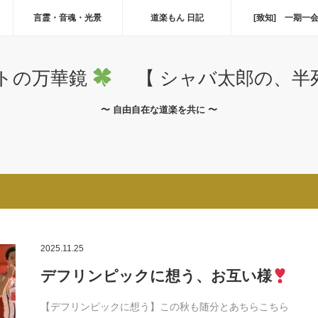
言霊・音魂・光景
道楽もん 日記
[致知] 一期一
トの万華鏡
【 シャバ太郎の、半死
〜 自由自在な道楽を共に 〜
2025.11.25
デフリンピックに想う、お互い様
【デフリンピックに想う】この秋も随分とあちらこちら