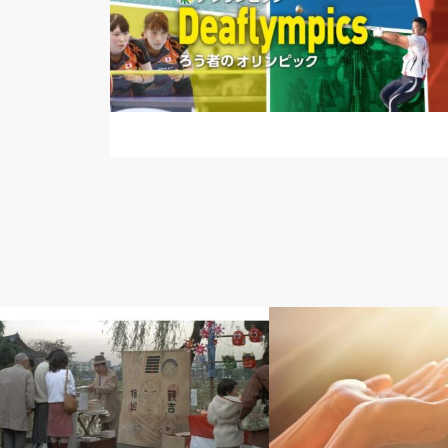
王 道 學・德 學
道楽もん 日記