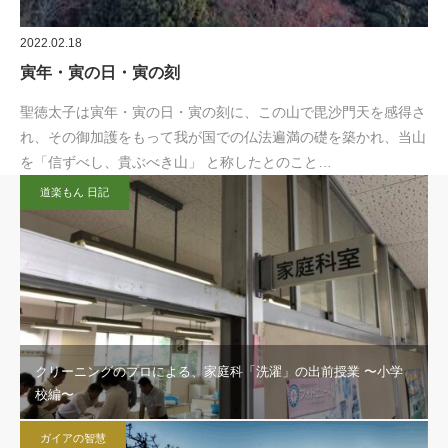
2022.02.18
寅年・寅の日・寅の刻
聖徳太子は寅年・寅の日・寅の刻に、この山で毘沙門天を感得さ
れ、その御加護をもって我が国での仏法遍満の礎を築かれ、当山
を「信ずべし、貴ぶべき山」 と称したとのこと…
道楽もん 日記
クリーニングのプロによる、家庭科「洗濯」の出前授業 〜小学
校編〜
ガイアの智慧