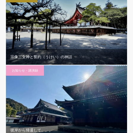
宗像三女神と誓約（うけい）の神話
お知らせ・講演録
彼岸から帰還して。。。