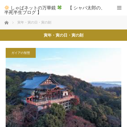
しゃばネットの万華鏡
【 シャバ太郎の、
半死半生ブログ 】
ホーム
寅年・寅の日・寅の刻
寅年・寅の日・寅の刻
ガイアの智慧