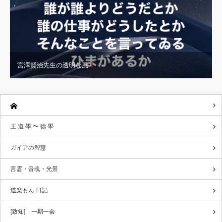
宮澤賢治先生の透明な風
王 道 學 〜 德 學
ガイアの智慧
言霊・音魂・光景
道楽もん 日記
[致知] 一期一会