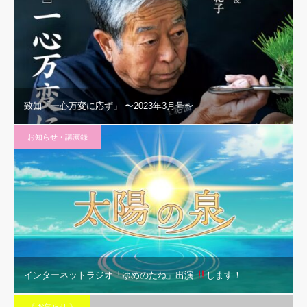
致知「一心万変に応ず」 〜2023年3月号〜
お知らせ・講演録
インターネットラジオ「ゆめのたね」出演
します！…
《 お知らせ 》