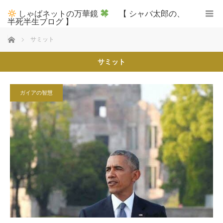
しゃばネットの万華鏡
【 シャバ太郎の、
半死半生ブログ 】
ホーム
サミット
サミット
ガイアの智慧