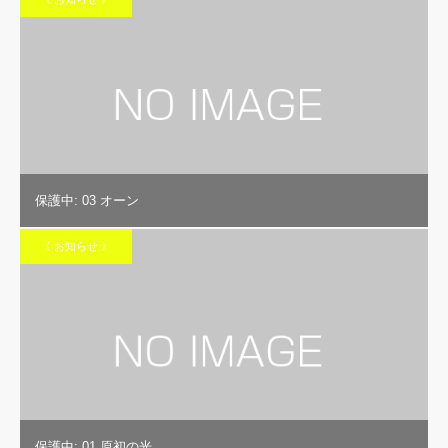
保護中: 03 オーン
《 お知らせ 》
保護中: 01 原初の光