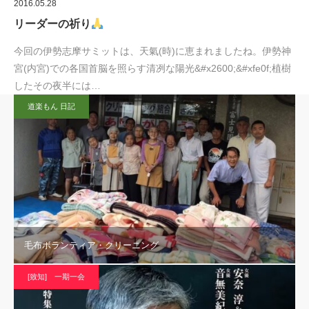
2016.05.28
リーダーの祈り
今回の伊勢志摩サミットは、天氣(時)に恵まれましたね。伊勢神
宮(内宮)での各国首脳を照らす清冽な陽光&#x2600;&#xfe0f;植樹
したその夜半には…
道楽もん 日記
毛布ボランティア・クリーニング
[致知] 一期一会