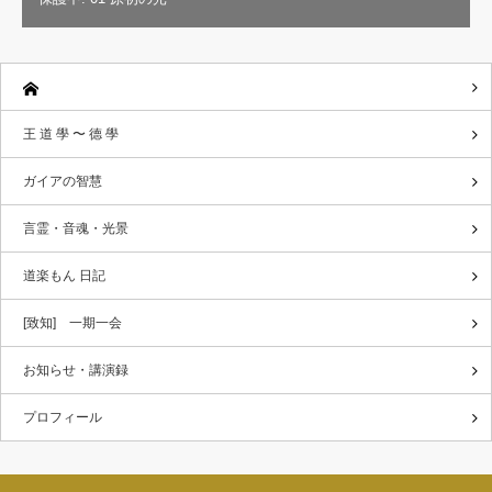
王 道 學 〜 德 學
ガイアの智慧
言霊・音魂・光景
道楽もん 日記
[致知] 一期一会
お知らせ・講演録
プロフィール