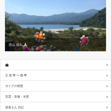
恐山 巡礼
王 道 學 〜 德 學
ガイアの智慧
言霊・音魂・光景
道楽もん 日記