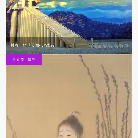
神在月に『天国への階段』
王 道 學・德 學