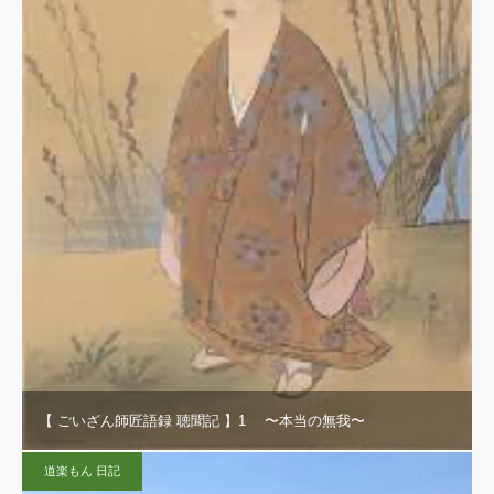
【 ごいざん師匠語録 聴聞記 】1 〜本当の無我〜
道楽もん 日記