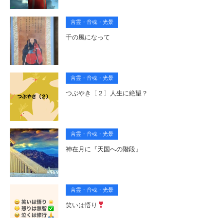
言霊・音魂・光景
千の風になって
言霊・音魂・光景
つぶやき〔２〕人生に絶望？
言霊・音魂・光景
神在月に『天国への階段』
言霊・音魂・光景
笑いは悟り