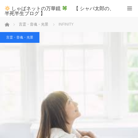
しゃばネットの万華鏡
【 シャバ太郎の、
半死半生ブログ 】
ホーム
言霊・音魂・光景
INFINITY
言霊・音魂・光景