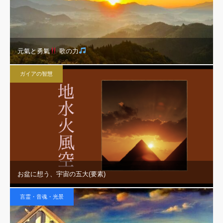
元氣と勇氣
歌の力
ガイアの智慧
お盆に想う、宇宙の五大(要素)
言霊・音魂・光景