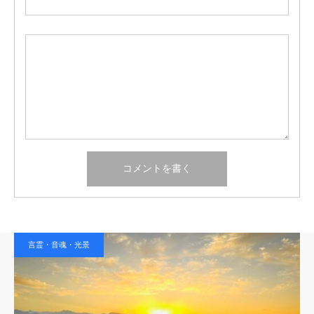
言霊・音魂・光景