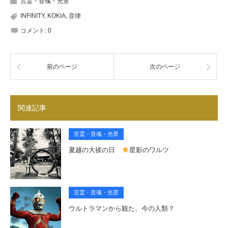
言霊・音魂・光景
INFINITY
,
KOKIA
,
音律
コメント:
0
前のページ
次のページ
関連記事
言霊・音魂・光景
夏越の大祓の日
星影のワルツ
言霊・音魂・光景
ウルトラマンから観た、今の人類？