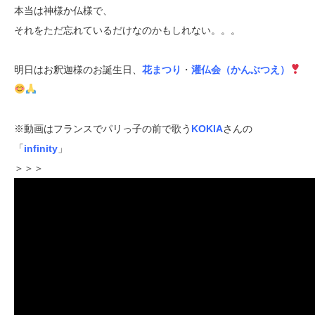
本当は神様か仏様で、
それをただ忘れているだけなのかもしれない。。。
明日はお釈迦様のお誕生日、
花まつり
・
灌仏会（かんぶつえ）
※動画はフランスでパリっ子の前で歌う
KOKIA
さんの
「
infinity
」
＞＞＞