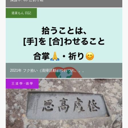
道楽もん 日記
2021年 フク拾い（清掃活動）つれづれ。。。
王 道 學・德 學