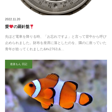
2022.11.20
愛
の羅針盤
先ほど電車を降りる時、「お忘れですよ」と言って背中から呼び
止められました。財布を座席に落としたのを、隣のに座っていた
青年が拾ってくれました&#x2763;&…
道楽もん 日記