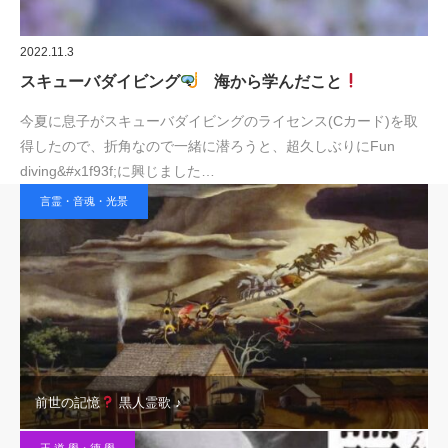
2022.11.3
スキューバダイビング
海から学んだこと
今夏に息子がスキューバダイビングのライセンス(Cカード)を取
得したので、折角なので一緒に潜ろうと、超久しぶりにFun
diving&#x1f93f;に興じました…
言霊・音魂・光景
前世の記憶
黒人霊歌 ♪
王 道 學・德 學