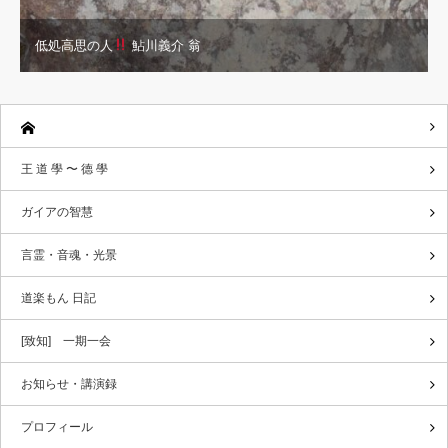
低処高思の人
鮎川義介 翁
王 道 學 〜 德 學
ガイアの智慧
言霊・音魂・光景
道楽もん 日記
[致知] 一期一会
お知らせ・講演録
プロフィール