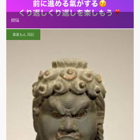
煩悩
道楽もん 日記