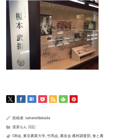
投稿者:
sahanettakada
道楽もん 日記
OB会
,
東京農業大学
,
竹馬会
,
農友会 農村調査部
,
食と農