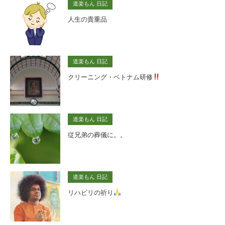
道楽もん 日記
人生の貴重品
道楽もん 日記
クリーニング・ベトナム研修
道楽もん 日記
従兄弟の葬儀に。。
道楽もん 日記
リハビリの祈り