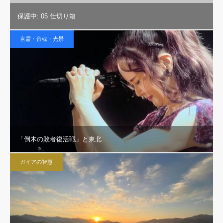
保護中: 05 仕切り箱
言霊・音魂・光景
「倒木の敗者復活戦」と東北
ガイアの智慧