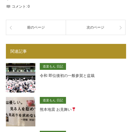
コメント:
0
前のページ
次のページ
関連記事
道楽もん 日記
令和 即位後初の一般参賀と盆栽
道楽もん 日記
熊本地震 お見舞い