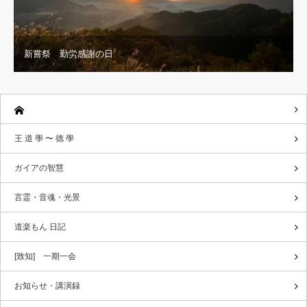
新嘗祭 勤労感謝の日
王 道 學 〜 德 學
ガイアの智慧
言霊・音魂・光景
道楽もん 日記
[致知] 一期一会
お知らせ・講演録