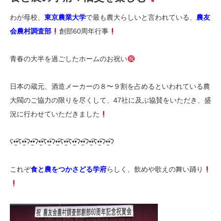
わが母校、
東京農業大学
で最も農大らしいと言われている、
農友
会農村調査部
創部60周年行事
青春の大半を過ごしたホームのお祝い
日本の蔵元、酒造メーカーの８〜９割を占めるといわれている農
大閥のご協力の限りを尽くして、47社に及ぶ協賛をいただき、盛
況に行わせていただきました
ʕ•̫͡•ʕ•̫͡•ʔ•̫͡•ʔ•̫͡•ʕ•̫͡•ʔ•̫͡•ʕ•̫͡•ʕ•̫͡•ʔ•̫͡•ʔ•̫͡•ʕ•̫͡•ʔ•̫͡•ʔ
これぞ
食と農をつかさどる学府
らしく、飲めや歌えの舞い踊り