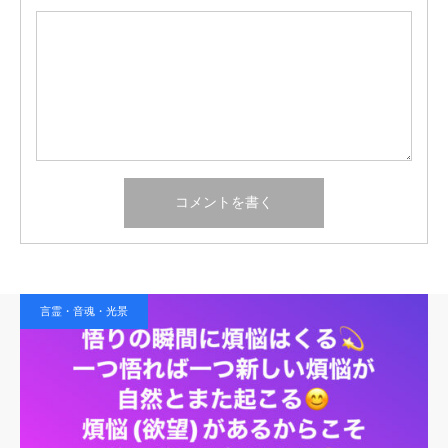
言霊・音魂・光景