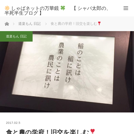
しゃばネットの万華鏡
【 シャバ太郎の、
半死半生ブログ 】
ホーム
道楽もん 日記
食と農の学府！旧交を楽しむ
道楽もん 日記
2017.02.5
食と農の学府！旧交を楽しむ