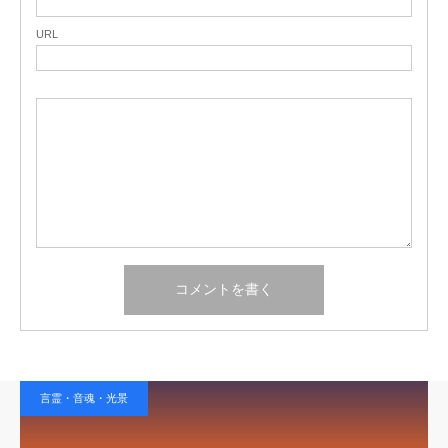
URL
言霊・音魂・光景