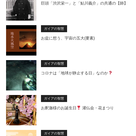
巨頭「渋沢栄一」と「鮎川義介」の共通の【師】
ガイアの智慧
お盆に想う、宇宙の五大(要素)
ガイアの智慧
コロナは「地球が静止する日」なのか
ガイアの智慧
お釈迦様のお誕生日
灌仏会・花まつり
ガイアの智慧