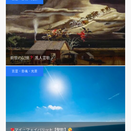
前世の記憶
黒人霊歌 ♪
言霊・音魂・光景
マイ・フェイバリット【聖歌】