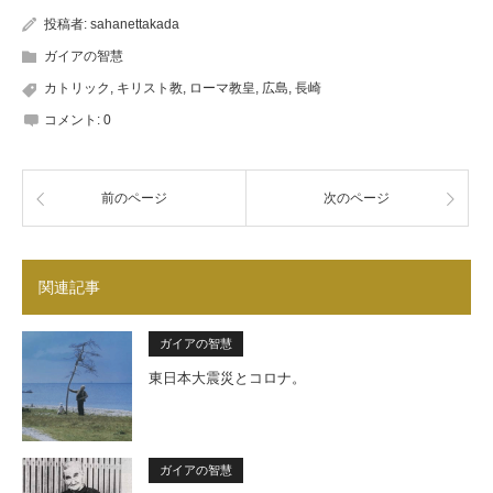
投稿者:
sahanettakada
ガイアの智慧
カトリック
,
キリスト教
,
ローマ教皇
,
広島
,
長崎
コメント:
0
前のページ
次のページ
関連記事
ガイアの智慧
東日本大震災とコロナ。
ガイアの智慧