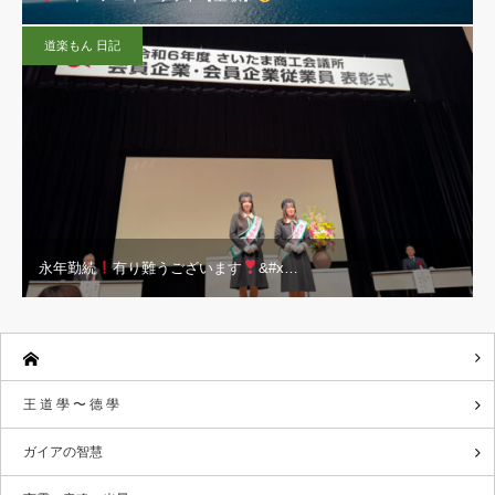
道楽もん 日記
永年勤続
有り難うございます
&#x…
王 道 學 〜 德 學
ガイアの智慧