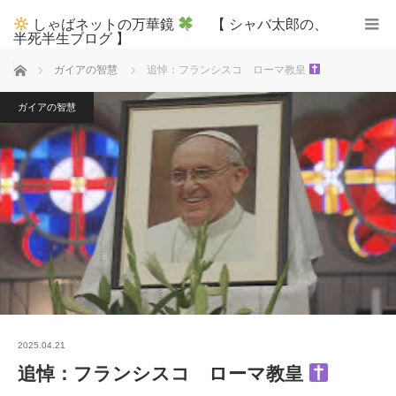
しゃばネットの万華鏡
【 シャバ太郎の、
半死半生ブログ 】
ホーム
ガイアの智慧
追悼：フランシスコ ローマ教皇
ガイアの智慧
2025.04.21
追悼：フランシスコ ローマ教皇