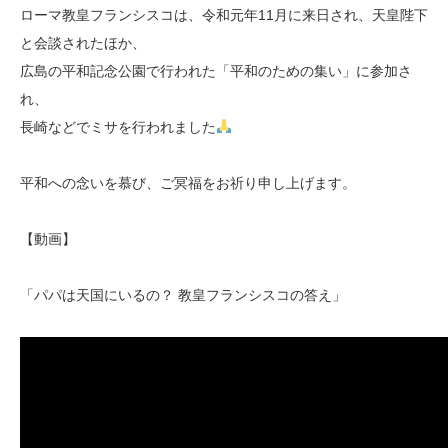
ローマ教皇フランシスコは、令和元年11月に来日され、天皇陛下
と会談されたほか、
広島の平和記念公園で行われた「平和のための集い」に参加さ
れ、
長崎などでミサを行われました
平和への念いを慕び、ご冥福をお祈り申し上げます。
【動画】
「パパは天国にいるの？ 教皇フランシスコの答え」