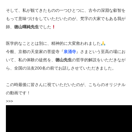
そして、私が観てきたものの一つひとつに、古今の深淵な叡智を
もって意味づけをしていただいたのが、梵字の大家でもある我が
師、
徳山暉純先生
でした
医学的なこととは別に、精神的に大変救われました
今般、京都の天皇家の菩提寺『
泉涌寺
』さまという至高の場にお
いて、私の体験の徒然を、
徳山先生
の哲学的解説をいただきなが
ら、全国の法友200名の前でお話しさせていただきました。
この時最後に皆さんに視ていただいたのが、こちらのオリジナル
の動画です！
>>>