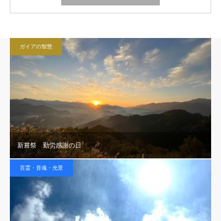
ガイアの智慧
新嘗祭 勤労感謝の日
言霊・音魂・光景