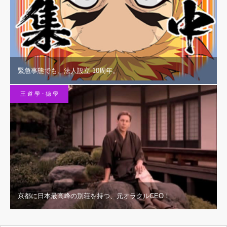
緊急事態でも、法人設立 10周年。
王 道 學・德 學
京都に日本最高峰の別荘を持つ、元オラクルCEO！