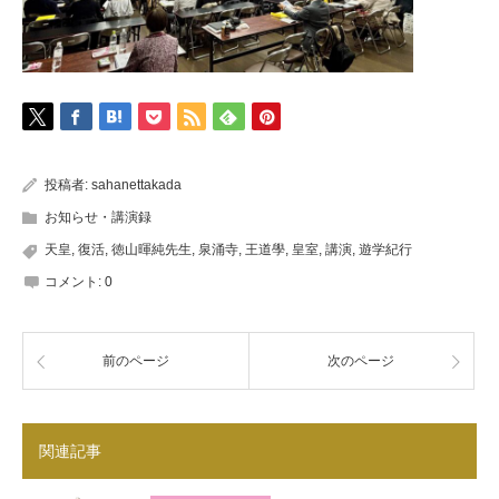
投稿者:
sahanettakada
お知らせ・講演録
天皇
,
復活
,
徳山暉純先生
,
泉涌寺
,
王道學
,
皇室
,
講演
,
遊学紀行
コメント:
0
前のページ
次のページ
関連記事