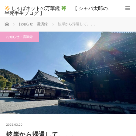
しゃばネットの万華鏡
【 シャバ太郎の、
半死半生ブログ 】
ホーム
お知らせ・講演録
彼岸から帰還して。。。
お知らせ・講演録
2025.03.20
彼岸から帰還して。。。