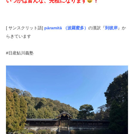
いつかは皆んな、先祖になります
[ サンスクリット語]
pāramitā （波羅蜜多）
の漢訳『
到彼岸
』か
らきています
#日産鮎川義塾