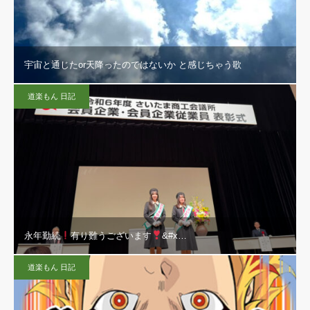
宇宙と通じたor天降ったのではないか と感じちゃう歌
道楽もん 日記
永年勤続
有り難うございます
&#x…
道楽もん 日記