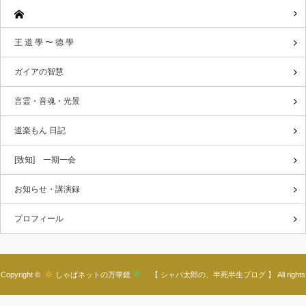
王 道 學 〜 德 學
ガイアの智慧
言霊・音魂・光景
道楽もん 日記
[致知] 一期一会
お知らせ・講演録
プロフィール
Copyright ©
しゃばネットの万華鏡
【 シャバ太郎の、半死半生ブログ 】
All rights