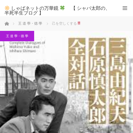
しゃばネットの万華鏡
【 シャバ太郎の、
半死半生ブログ 】
ホーム
王 道 學・德 學
己を空しくする
王 道 學・德 學