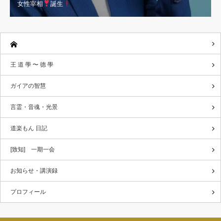
女性宰相
誕生
王 道 學 〜 德 學
ガイアの智慧
言霊・音魂・光景
道楽もん 日記
[致知] 一期一会
お知らせ・講演録
プロフィール