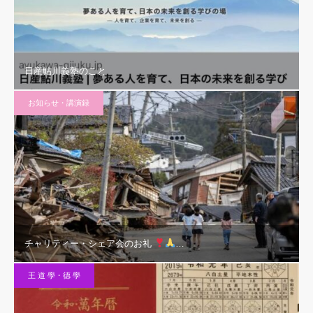
日産鮎川義塾のこと
お知らせ・講演録
チャリティー・シェア会のお礼
…
王 道 學・德 學