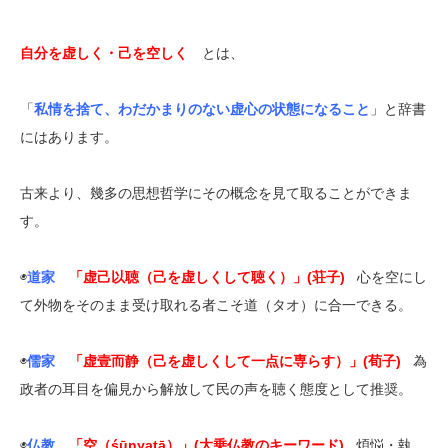
自分を虚しく・己を空しく
とは、
「
私情を捨て、わだかまりのない虚心の状態になること
」と辞書
にはあります。
古来より、幾多の思想哲学にその概念を見て取ることができま
す。
◉
道家
「虚己以聴（己を虚しくして聴く）」(荘子)
心を空にし
て外物をそのまま受け取れる者こそ道（タオ）に合一できる。
◉
儒家
「虚壹而静（己を虚しくして一点に専らす）」(荀子)
為
政者の耳目を偏見から解放して民の声を聴く態度として推奨。
◉
仏教
「空（śūnyatā）」(大乗仏教のキーワード)
煩悩・執