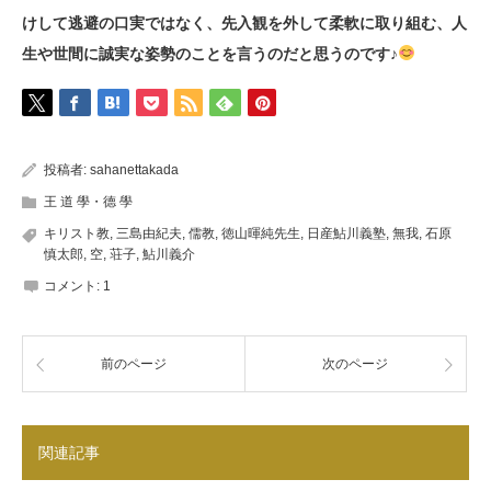
けして逃避の口実ではなく、先入観を外して柔軟に取り組む、人
生や世間に誠実な姿勢のことを言うのだと思うのです♪
投稿者:
sahanettakada
王 道 學・德 學
キリスト教
,
三島由紀夫
,
儒教
,
徳山暉純先生
,
日産鮎川義塾
,
無我
,
石原
慎太郎
,
空
,
荘子
,
鮎川義介
コメント:
1
前のページ
次のページ
関連記事