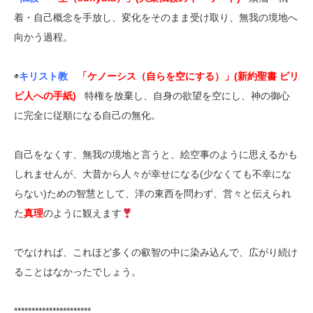
着・自己概念を手放し、変化をそのまま受け取り、無我の境地へ
向かう過程。
◉
キリスト教
「ケノーシス（自らを空にする）」(新約聖書 ピリ
ピ人への手紙)
特権を放棄し、自身の欲望を空にし、神の御心
に完全に従順になる自己の無化。
自己をなくす、無我の境地と言うと、絵空事のように思えるかも
しれませんが、大昔から人々が幸せになる(少なくても不幸にな
らない)ための智慧として、洋の東西を問わず、営々と伝えられ
た
真理
のように観えます
でなければ、これほど多くの叡智の中に染み込んで、広がり続け
ることはなかったでしょう。
**********************