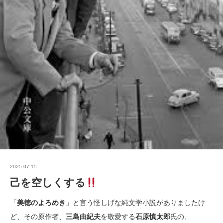
2025.07.15
己を空しくする
「
美徳のよろめき
」と言う怪しげな純文学小説がありましたけ
ど、その原作者、
三島由紀夫
を敬愛する
石原慎太郎
氏の、