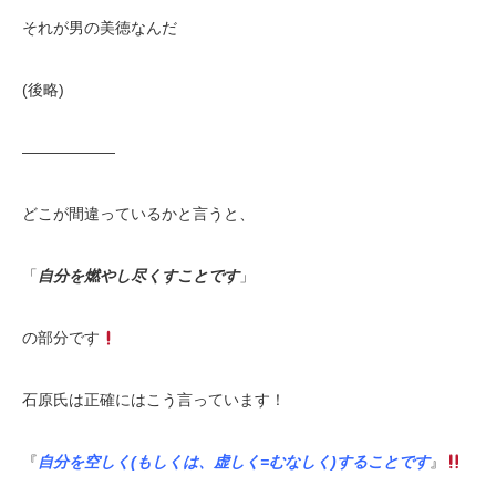
それが男の美徳なんだ
(後略)
——————
どこが間違っているかと言うと、
「
自分を燃やし尽くすことです
」
の部分です
石原氏は正確にはこう言っています！
『
自分を空しく(もしくは、虚しく=むなしく)することです
』