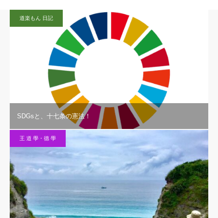
道楽もん 日記
SDGsと、十七条の憲法！
王 道 學・德 學