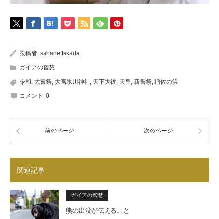
投稿者:
sahanettakada
ガイアの智慧
令和
,
大嘗祭
,
大宮氷川神社
,
天下大祓
,
天皇
,
新嘗祭
,
稲佐の浜
コメント:
0
前のページ
次のページ
関連記事
ガイアの智慧
熊の出没が伝えること