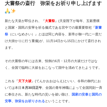
大嘗祭の斎行 弥栄をお祈り申し上げます
新たな天皇が即位され、『
大嘗祭
』(天皇陛下が毎年、五穀豊穣
と国家・国民の安寧を祈る儀式である宮中での最重要祭祀『
新嘗
祭
（にいなめさい）』とほぼ同じ内容を、新帝が御一代に一度だ
け大掛かりに行う重儀)が、11月14日から15日にかけて斎行され
ます。
その大嘗祭の年には古来、恒例の6月・12月の大祓だけではな
く、全国で臨時に大祓をおこなって国中を清めてきたようです。
これを『
天下大祓
』(てんかおおはらえ)といい、令和の御代にお
いては本日
８月30日正午
、全国の青年神職によって全国同刻一斉
に奉仕され、新たな時代の災いを祓い除け、
国家の安泰と国民の
安寧、弥栄をお祈りされる
ということです。