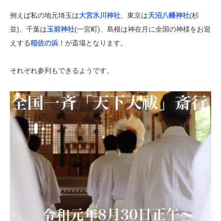
例えば私の地元埼玉は
大宮氷川神社
、東京は
天沼八幡神社
(杉
並)、千葉は
玉前神社
(一宮町)、島根は神在月に全国の神様をお迎
えする
稲佐の浜
！が斎場となります。
それぞれ参列もできるようです。