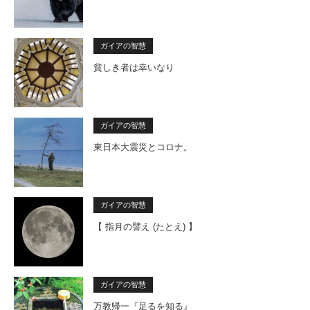
ガイアの智慧
貧しき者は幸いなり
ガイアの智慧
東日本大震災とコロナ。
ガイアの智慧
【 指月の譬え (たとえ) 】
ガイアの智慧
万教帰一『足るを知る』