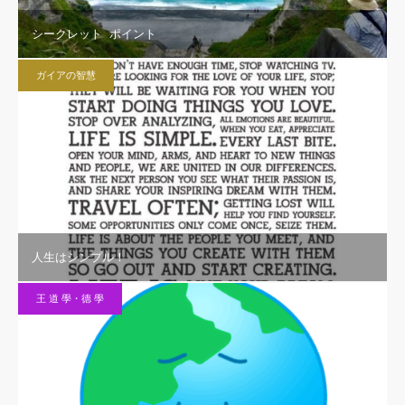
シークレット ポイント
ガイアの智慧
人生はシンプル！
王 道 學・德 學