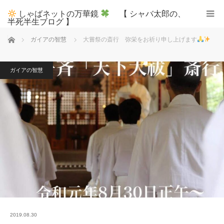
しゃばネットの万華鏡
【 シャバ太郎の、
半死半生ブログ 】
ホーム
ガイアの智慧
大嘗祭の斎行 弥栄をお祈り申し上げます
ガイアの智慧
2019.08.30