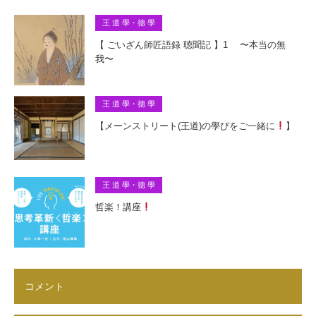
王 道 學・德 學
【 ごいざん師匠語録 聴聞記 】1 〜本当の無
我〜
王 道 學・德 學
【メーンストリート(王道)の學びをご一緒に
】
王 道 學・德 學
哲楽！講座
コメント