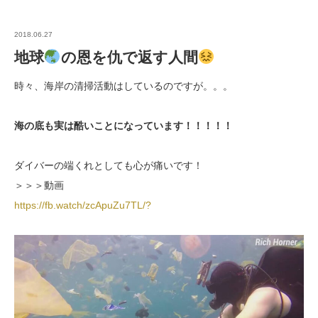
2018.06.27
地球
の恩を仇で返す人間
時々、海岸の清掃活動はしているのですが。。。
海の底も実は酷いことになっています！！！！！
ダイバーの端くれとしても心が痛いです！
＞＞＞動画
https://fb.watch/zcApuZu7TL/?