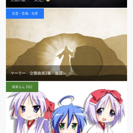
言霊・音魂・光景
マーラー 交響曲第2番「復活」
道楽もん 日記