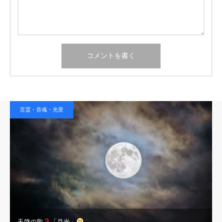
言霊・音魂・光景
天啓の歌
「月光」