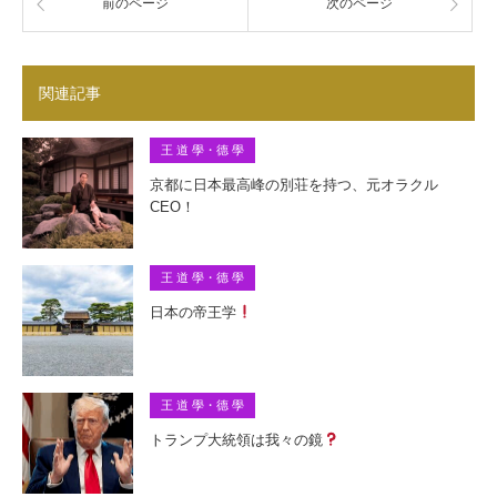
前のページ
次のページ
関連記事
王 道 學・德 學
京都に日本最高峰の別荘を持つ、元オラクル
CEO！
王 道 學・德 學
日本の帝王学
王 道 學・德 學
トランプ大統領は我々の鏡