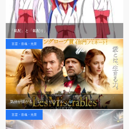
「氣配」と「氣配り」
言霊・音魂・光景
気分が揚がる「 レ・ミゼラブル 」
言霊・音魂・光景