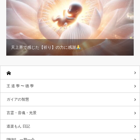
天上界で感じた【祈り】の力に感謝
王 道 學 〜 德 學
ガイアの智慧
言霊・音魂・光景
道楽もん 日記
[致知] 一期一会