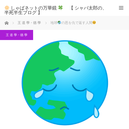
しゃばネットの万華鏡
【 シャバ太郎の、
半死半生ブログ 】
ホーム
王 道 學・德 學
地球
の恩を仇で返す人間
王 道 學・德 學