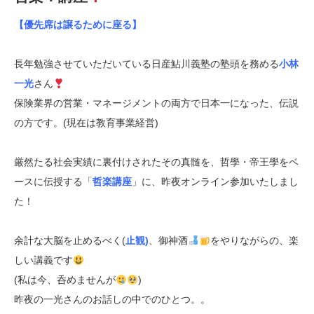
【優先席は譲るために座る】
長年勉強させていただいている日産鮎川義塾の塾頭を務める
小林
一光
さん
保険業界の営業・マネージメントの両方で日本一になった、伝説
の方です。(現在は教育事業経営)
厳然たる社会実績に裏付けされたその真髄を、哲學・帝王學をベ
ースに伝授する「
哲楽講座
」に、昨夜オンライン参加いたしまし
た！
余計な大脳を止めるべく(
止観)
、御神酒
をやりながらの、楽
しい講義です
(私は今、呑めませんが
)
昨夜の一光さんのお話しの中でのひとつ。。