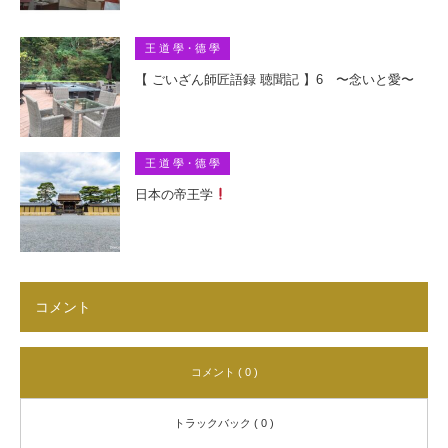
王 道 學・德 學
【 ごいざん師匠語録 聴聞記 】6 〜念いと愛〜
王 道 學・德 學
日本の帝王学
コメント
コメント ( 0 )
トラックバック ( 0 )