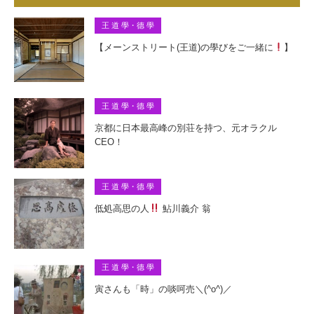
王 道 學・德 學
【メーンストリート(王道)の學びをご一緒に
】
王 道 學・德 學
京都に日本最高峰の別荘を持つ、元オラクル
CEO！
王 道 學・德 學
低処高思の人
鮎川義介 翁
王 道 學・德 學
寅さんも「時」の啖呵売＼(^o^)／