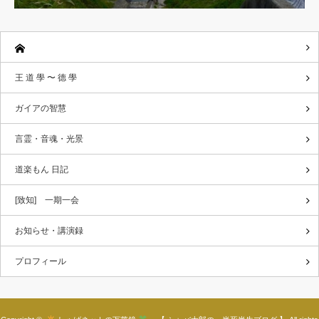
王 道 學 〜 德 學
ガイアの智慧
言霊・音魂・光景
道楽もん 日記
[致知] 一期一会
お知らせ・講演録
プロフィール