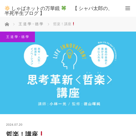
しゃばネットの万華鏡
【 シャバ太郎の、
半死半生ブログ 】
ホーム
王 道 學・德 學
哲楽！講座
王 道 學・德 學
2024.07.20
哲楽！講座