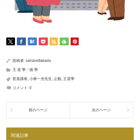
投稿者:
sahanettakada
王 道 學・德 學
哲楽講座
,
小林一光先生
,
止観
,
王道學
コメント:
0
前のページ
次のページ
関連記事