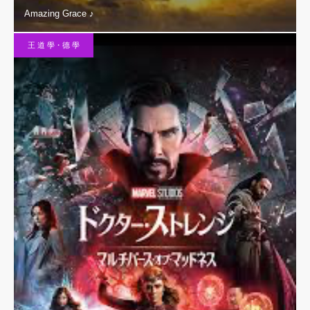
Amazing Grace ♪
王 道 學・德 學