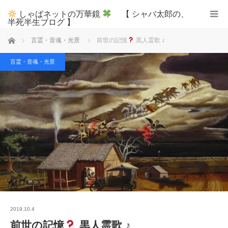
しゃばネットの万華鏡
【 シャバ太郎の、
半死半生ブログ 】
ホーム
言霊・音魂・光景
前世の記憶
黒人霊歌 ♪
言霊・音魂・光景
2019.10.4
前世の記憶
黒人霊歌 ♪