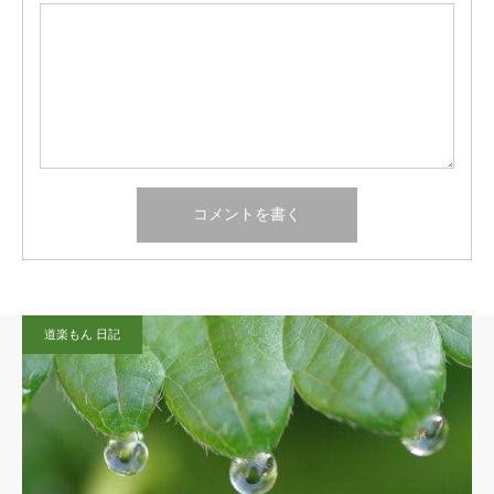
道楽もん 日記