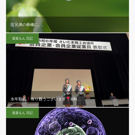
従兄弟の葬儀に。。
道楽もん 日記
永年勤続
有り難うございます
&#x…
道楽もん 日記