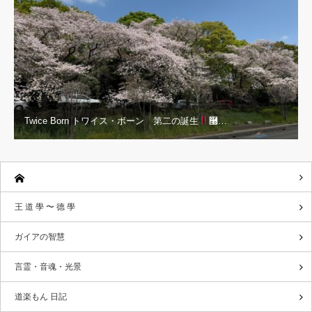
Twice Born トワイス・ボーン 第二の誕生
࿠…
王 道 學 〜 德 學
ガイアの智慧
言霊・音魂・光景
道楽もん 日記