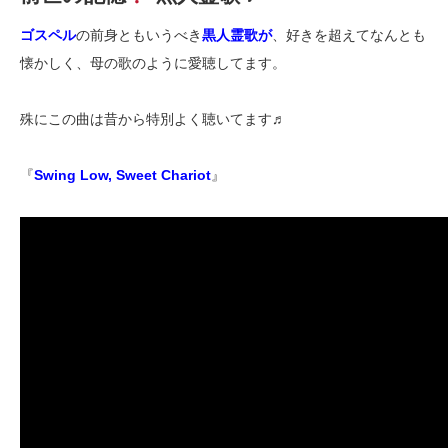
ゴスペル
の前身ともいうべき
黒人霊歌が
、好きを超えてなんとも
懐かしく、母の歌のように愛聴してます。
殊にこの曲は昔から特別よく聴いてます♬
『
Swing Low, Sweet Chariot
』