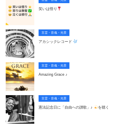
笑いは悟り
言霊・音魂・光景
アカシックレコード
言霊・音魂・光景
Amazing Grace ♪
言霊・音魂・光景
憲法記念日に「自由への讃歌」♪
を聴く