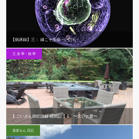
【病床録】三： 縁こそ生命 ~いのち~
王 道 學・德 學
【 ごいざん師匠語録 聴聞記 】6 〜念いと愛〜
道楽もん 日記