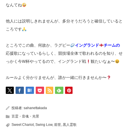
なんてね
他人には説明しきれませんが、多分そうだろうと確信していると
ころです
ところでこの曲、何故か、ラグビー
イングランド
チームの
応援歌になっているらしく、競技場全体で歌われるのを知り、せ
っかく今W杯やってるので、イングランド戦
観たいなぁ〜
ルールよく分かりませんが、誰か一緒に行きませんか〜
投稿者:
sahanettakada
言霊・音魂・光景
Sweet Chariot
,
Swing Low
,
前世
,
黒人霊歌