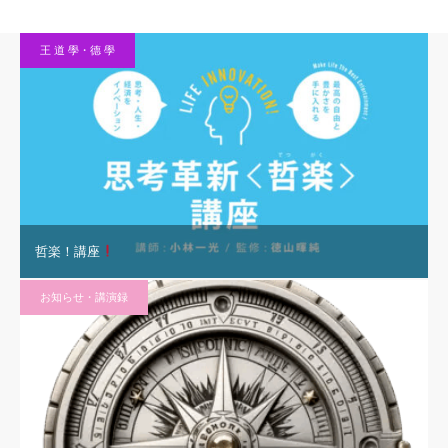
王 道 學・德 學
哲楽！講座
お知らせ・講演録