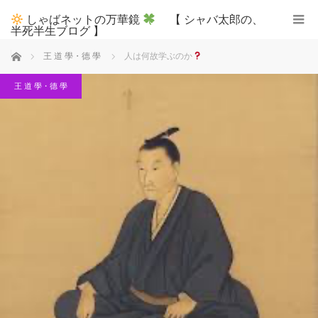
しゃばネットの万華鏡
【 シャバ太郎の、
半死半生ブログ 】
ホーム
王 道 學・德 學
人は何故学ぶのか
王 道 學・德 學