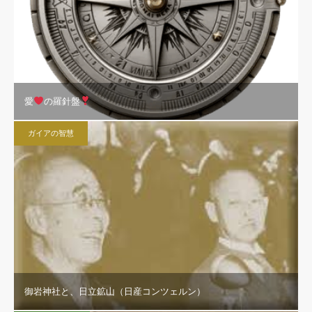
愛
の羅針盤
ガイアの智慧
御岩神社と、日立鉱山（日産コンツェルン）