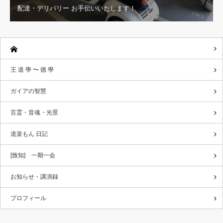
配達・デリバリー お手伝いいたします！
王 道 學 〜 德 學
ガイアの智慧
言霊・音魂・光景
道楽もん 日記
[致知] 一期一会
お知らせ・講演録
プロフィール