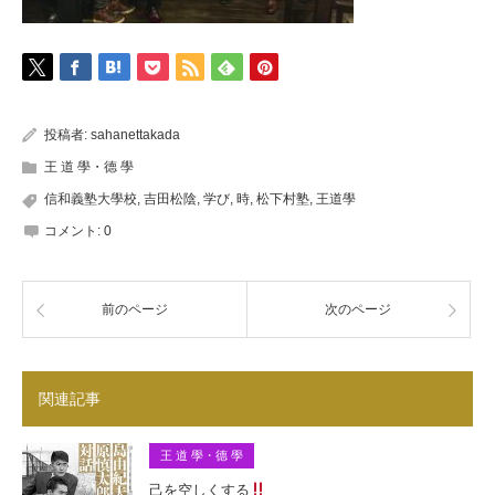
投稿者:
sahanettakada
王 道 學・德 學
信和義塾大學校
,
吉田松陰
,
学び
,
時
,
松下村塾
,
王道學
コメント:
0
前のページ
次のページ
関連記事
王 道 學・德 學
己を空しくする