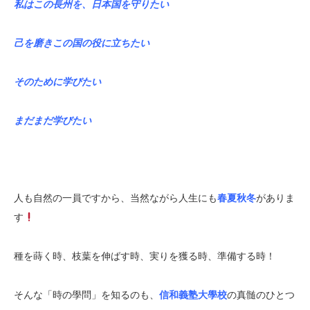
私はこの長州を、日本国を守りたい
己を磨きこの国の役に立ちたい
そのために学びたい
まだまだ学びたい
人も自然の一員ですから、当然ながら人生にも
春夏秋冬
がありま
す
種を蒔く時、枝葉を伸ばす時、実りを獲る時、準備する時！
そんな「時の學問」を知るのも、
信和義塾大學校
の真髄のひとつ