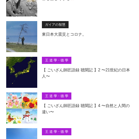
ガイアの智慧
東日本大震災とコロナ。
王 道 學・德 學
【 ごいざん師匠語録 聴聞記 】2 〜21世紀の日本
人〜
王 道 學・德 學
【 ごいざん師匠語録 聴聞記 】4 〜自然と人間の
違い〜
王 道 學・德 學