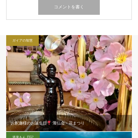
ガイアの智慧
お釈迦様のお誕生日
灌仏会・花まつり
道楽もん 日記