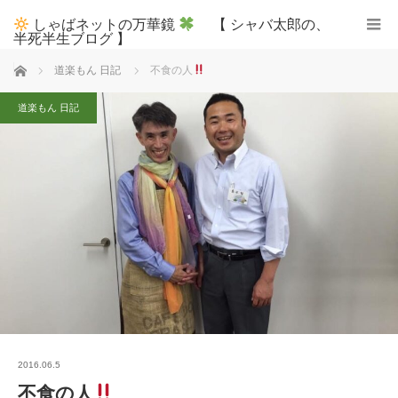
しゃばネットの万華鏡
【 シャバ太郎の、
半死半生ブログ 】
ホーム
道楽もん 日記
不食の人
道楽もん 日記
2016.06.5
不食の人