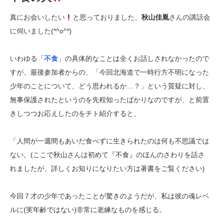
真にお会いしたい
と思っておりました、
秋山佳胤
さんの講話会
に伺いました(*^o^*)
いわゆる「
不食
」の具体的なことは全くお話しされなかったので
すが、最後参加者からの、「今回北海道で一時行方不明になった
少年のことについて、どう思われるか…？」という質疑に対し、
無事保護されたというのを先程知ったばかりなのですが、と前置
きしつつお応えしたのをチト紹介すると、
「人間が一週間もあいだ食べずに生きられたのは何も不思議では
ない。(ここで秋山さんは初めて『不食』のほんのさわりを話さ
れましたが、詳しくお知りになりたい方は著書をご覧ください)
今回７才の少年であったことが驚きのようだが、私は彼の魂レベ
ルに(実年齢ではない)非常に老練なものを感じる。