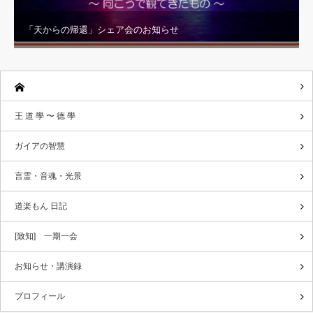
「天からの帰還」シェア会のお知らせ
王 道 學 〜 德 學
ガイアの智慧
言霊・音魂・光景
道楽もん 日記
[致知] 一期一会
お知らせ・講演録
プロフィール