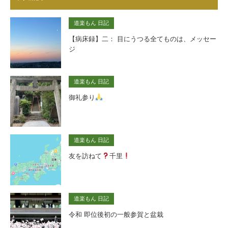
道楽もん 日記
【病床録】二： 目にうつる全てものは、メッセー
ジ
道楽もん 日記
御礼参り
道楽もん 日記
友を訪ねて
千里
道楽もん 日記
令和 即位後初の一般参賀と盆栽