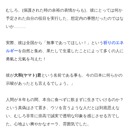
むしろ、(保護された時の余裕の表情からも)、彼にとっては何か
予定された自分の役目を実行した、想定内の事態だったのではな
いか………
実際、彼は全国から「無事であってほしい！」という
祈りのエネ
ルギー
を自然と集め、果たして生還したことによって多くの人に
勇氣と元氣を与えた！
彼が
大和(ヤマト)君
という名前である事も、今の日本に何らかの
示唆があったとも言えるでしょう。」
人間が８年もの間、本当に食べずに飲まずに生きていけるのか？
という真偽はさて置き、ウソを言うような人だとは到底思えな
い、むしろ非常に崇高で誠実で透明な印象を感じさせる方でし
た。心地よい爽やかなオーラ、雰囲気でした。