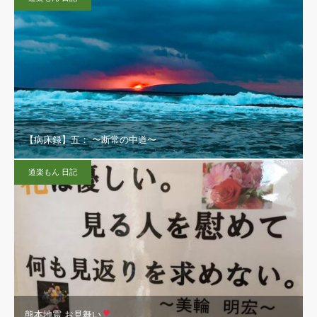
【病床録】五： 〜断常の中道〜
道楽もん 日記
熊本地震 お見舞い