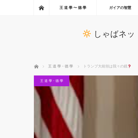
ホーム
王 道 學 〜 德 學
ガイアの智慧
しゃばネッ
ホーム
王 道 學・德 學
トランプ大統領は我々の鏡
王 道 學・德 學