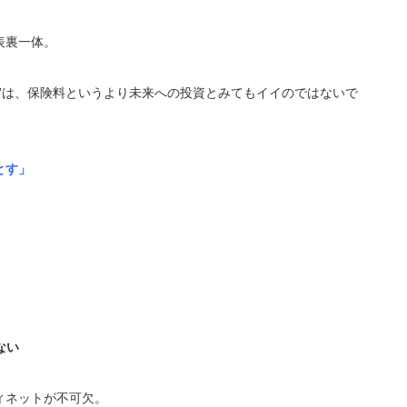
表裏一体。
”は、保険料というより未来への投資とみてもイイのではないで
とす」
）
ない
ィネットが不可欠。