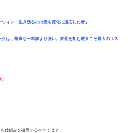
ーウィン
「生き残るのは最も変化に適応した者」
ークは、剛直な一本鎖より強い。変化を拒む硬直こそ最大のリス
起）
める仕組みを確保するべきでは？