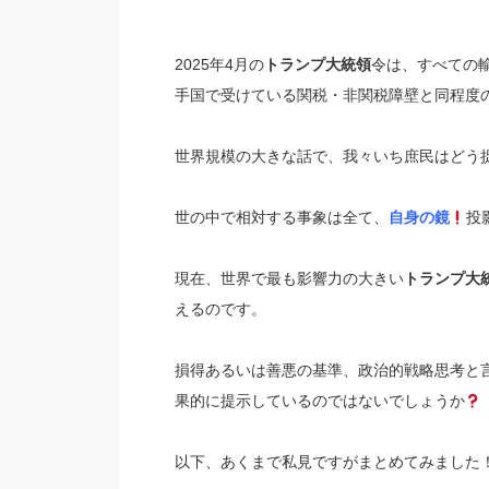
2025年4月の
トランプ大統領
令は、
すべての輸
手国で受けている関税・非関税障壁と同程度
世界規模の大きな話で、我々いち庶民はどう
世の中で相対する事象は全て、
自身の鏡
投
現在、世界で最も影響力の大きい
トランプ大
えるのです。
損得あるいは善悪の基準、政治的戦略思考と
果的に提示しているのではないでしょうか
以下、あくまで私見ですがまとめてみました