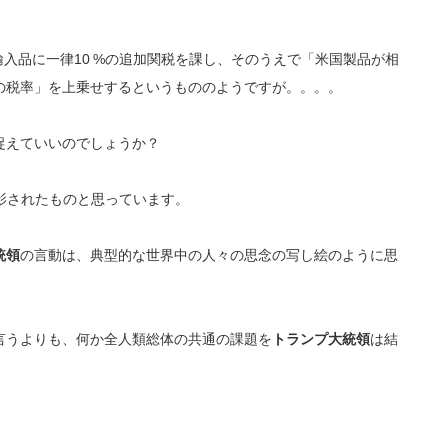
入品に一律10 %の追加関税を課し、そのうえで「米国製品が相
の税率」を上乗せする
というもののようですが。。。。
捉えていいのでしょうか？
影されたものと思っています。
統領
の言動は、典型的な世界中の人々の思念の写し絵のように思
言うよりも、何か全人類総体の共通の課題を
トランプ大統領
は結
！