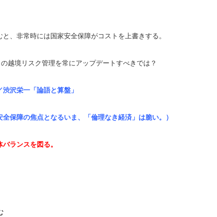
むと、非常時には国家安全保障がコストを上書きする。
タの越境リスク管理を常にアップデートすべきでは？
／渋沢栄一「論語と算盤」
安全保障の焦点となるいま、「倫理なき経済」は脆い。）
体バランスを図る。
む