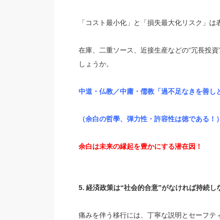
「コスト最小化」と「損失最大化リスク」は
在庫、二重ソース、近接生産などの“冗長投資
しょうか。
中道・仏教
／中庸・儒教「過不足なきを善し
（余白の哲學、弾力性・許容性は徳である！
余白は未来の縁起を豊かにする潜在因！
5.
経済政策は“社会的合意”がなければ持続し
痛みを伴う移行には、丁寧な説明とセーフテ