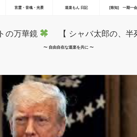
言霊・音魂・光景
道楽もん 日記
[致知] 一期一
トの万華鏡
【 シャバ太郎の、半死
〜 自由自在な道楽を共に 〜