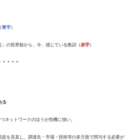
（
青字
）
起」の世界観から、今、感じている教訓（
赤字
）
＊＊＊＊＊
ある
持つネットワークのほうが危機に強い。
前提を見直し、調達先・市場・技術等の多方面で関与する必要が