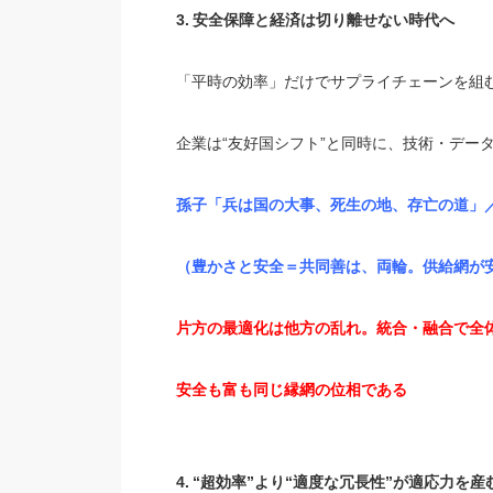
3.
安全保障と経済は切り離せない時代へ
「平時の効率」だけでサプライチェーンを組
企業は“友好国シフト”と同時に、技術・デー
孫子
「兵は国の大事、死生の地、存亡の道」
（豊かさと安全＝共同善は、両輪。供給網が
片方の最適化は他方の乱れ。統合・融合で全
安全も富も
同じ縁網の位相である
4.
“超効率”より“適度な冗長性”が適応力を産