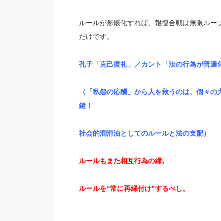
ルールが形骸化すれば、報復合戦は無限ループ
だけです。
孔子
「克己復礼」／
カント
「汝の行為が普遍
（「私怨の応酬」から人を救うのは、個々の力
鍵！
社会的潤滑油としてのルールと法の支配）
ルールもまた
相互行為の縁
。
ルールを“常に再縁付け”するべし。