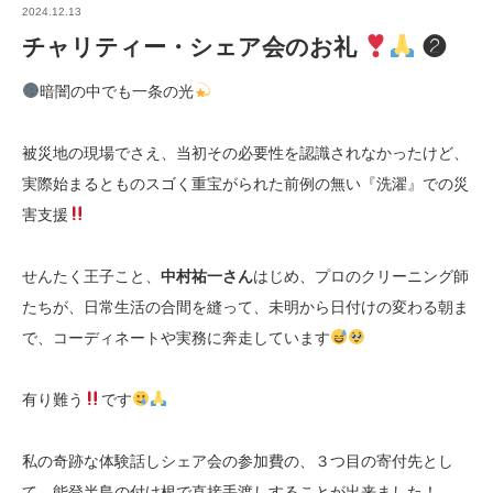
2024.12.13
チャリティー・シェア会のお礼
❷
暗闇の中でも一条の光
被災地の現場でさえ、当初その必要性を認識されなかったけど、
実際始まるとものスゴく重宝がられた前例の無い『洗濯』での災
害支援
せんたく王子こと、
中村祐一さん
はじめ、プロのクリーニング師
たちが、日常生活の合間を縫って、未明から日付けの変わる朝ま
で、コーディネートや実務に奔走しています
有り難う
です
私の奇跡な体験話しシェア会の参加費の、３つ目の寄付先とし
て、能登半島の付け根で直接手渡しすることが出来ました！