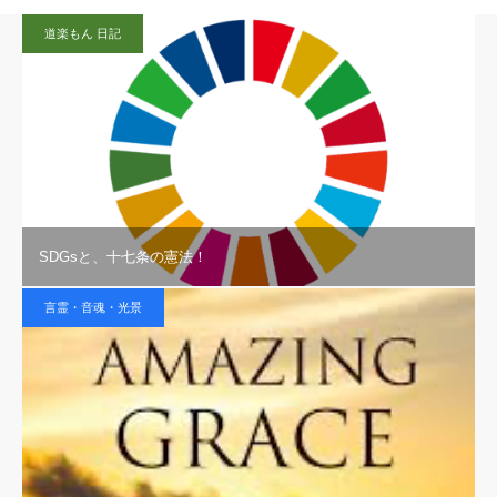
道楽もん 日記
SDGsと、十七条の憲法！
言霊・音魂・光景