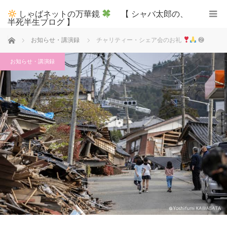
しゃばネットの万華鏡
【 シャバ太郎の、
半死半生ブログ 】
ホーム
お知らせ・講演録
チャリティー・シェア会のお礼
❷
お知らせ・講演録