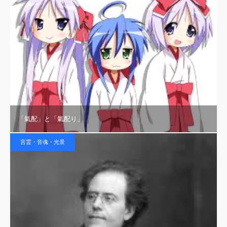
「氣配」と「氣配り」
言霊・音魂・光景