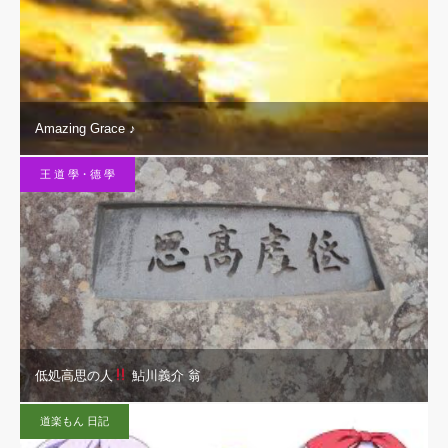
Amazing Grace ♪
王 道 學・德 學
低処高思の人
鮎川義介 翁
道楽もん 日記