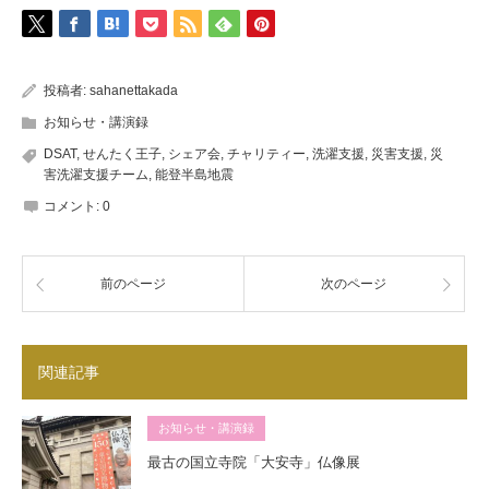
投稿者:
sahanettakada
お知らせ・講演録
DSAT
,
せんたく王子
,
シェア会
,
チャリティー
,
洗濯支援
,
災害支援
,
災
害洗濯支援チーム
,
能登半島地震
コメント:
0
前のページ
次のページ
関連記事
お知らせ・講演録
最古の国立寺院「大安寺」仏像展