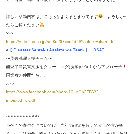
詳しい活動内容は、こちらがよくまとまってます
よろしかっ
たらご覧ください
>>>
https://note.kao.co.jp/n/n8d263ced4d29?sub_rt=share_b
◉
【 Disaster Sentaku Assistance Team 】 DSAT
〜災害洗濯支援チーム〜
能登半島災害支援をクリーニング(洗濯)の側面からアプローチ
同業者の仲間たち。。
>>＞
https://www.facebook.com/share/16LAGn2FDY/?
mibextid=wwXIfr
**********************
※今回の寄付金については、当初の想定を超えて参加の方が多
く、中には過分に寄付をいただいた方も複数おられ、念頭した以