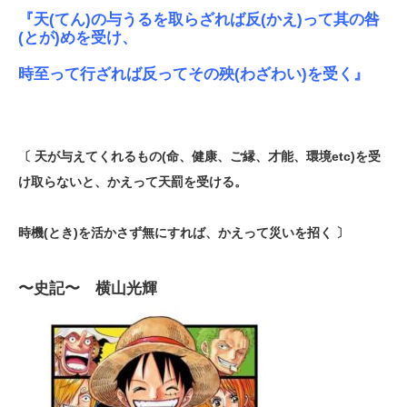
『天(てん)の与うるを取らざれば反(かえ)って其の咎
(とが)めを受け、
時至って行ざれば反ってその殃(わざわい)を受く』
〔 天が与えてくれるもの(命、健康、ご縁、才能、環境etc)を受
け取らないと、かえって天罰を受ける。
時機(とき)を活かさず無にすれば、かえって災いを招く 〕
〜史記〜 横山光輝