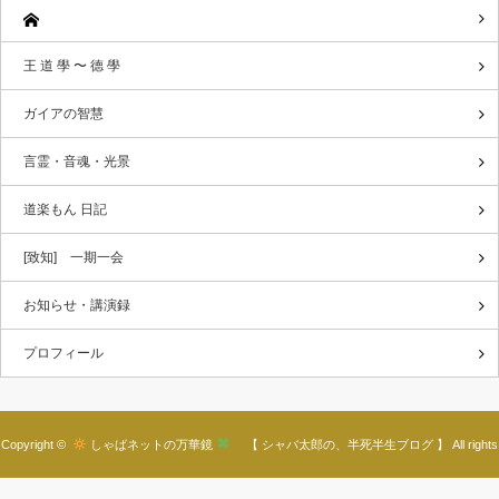
王 道 學 〜 德 學
ガイアの智慧
言霊・音魂・光景
道楽もん 日記
[致知] 一期一会
お知らせ・講演録
プロフィール
Copyright ©
しゃばネットの万華鏡
【 シャバ太郎の、半死半生ブログ 】
All rights