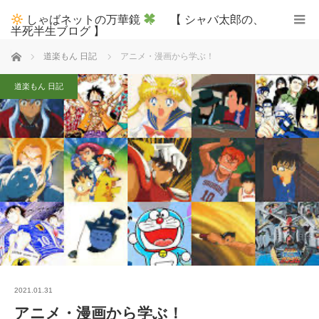
しゃばネットの万華鏡
【 シャバ太郎の、
半死半生ブログ 】
ホーム
道楽もん 日記
アニメ・漫画から学ぶ！
道楽もん 日記
2021.01.31
アニメ・漫画から学ぶ！