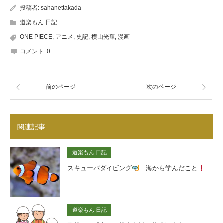
投稿者:
sahanettakada
道楽もん 日記
ONE PIECE
,
アニメ
,
史記
,
横山光輝
,
漫画
コメント:
0
前のページ
次のページ
関連記事
道楽もん 日記
スキューバダイビング
海から学んだこと
道楽もん 日記