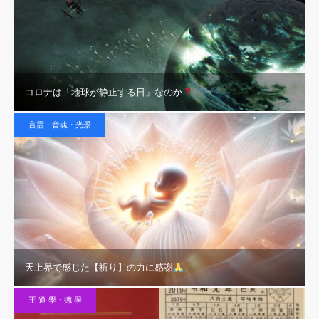
コロナは「地球が静止する日」なのか
言霊・音魂・光景
天上界で感じた【祈り】の力に感謝
王 道 學・德 學