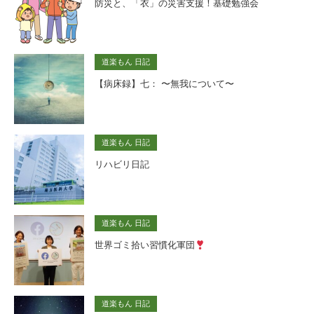
防災と、「衣」の災害支援！基礎勉強会
道楽もん 日記
【病床録】七： 〜無我について〜
道楽もん 日記
リハビリ日記
道楽もん 日記
世界ゴミ拾い習慣化軍団
道楽もん 日記