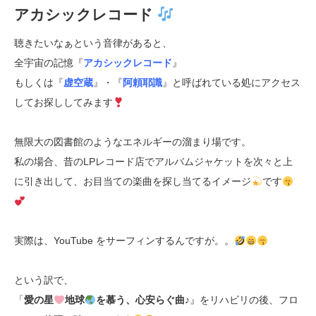
アカシックレコード
聴きたいなぁという音律があると、
全宇宙の記憶『
アカシックレコード
』
もしくは『
虚空蔵
』・『
阿頼耶識
』と呼ばれている処にアクセス
してお探ししてみます
無限大の図書館のようなエネルギーの溜まり場です。
私の場合、昔のLPレコード店でアルバムジャケットを次々と上
に引き出して、お目当ての楽曲を探し当てるイメージ
です
実際は、YouTube をサーフィンするんですが。。
という訳で、
「
愛の星
地球
を慕う、心安らぐ曲♪
』をリハビリの後、フロ