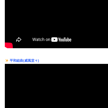
平和組曲(威風堂々)