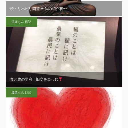
続・リハビリ問答 〜仏の紹介状〜
道楽もん 日記
食と農の学府！旧交を楽しむ
道楽もん 日記