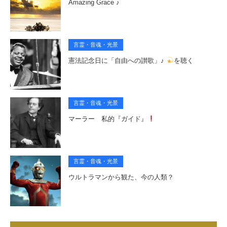
Amazing Grace ♪
言霊・音魂・光景
憲法記念日に「自由への讃歌」♪
を聴く
言霊・音魂・光景
マーラー 私的『ガイド』
言霊・音魂・光景
ウルトラマンから観た、今の人類？