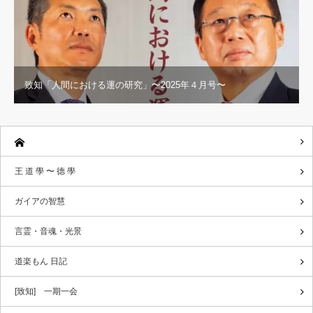
致知「人間における運の研究」〜2025年４月号〜
王 道 學 〜 德 學
ガイアの智慧
言霊・音魂・光景
道楽もん 日記
[致知] 一期一会