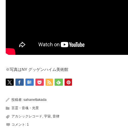
※写真はNY グッゲンハイム美術館
投稿者:
sahanettakada
言霊・音魂・光景
アカシックレコード
,
宇宙
,
音律
コメント:
1