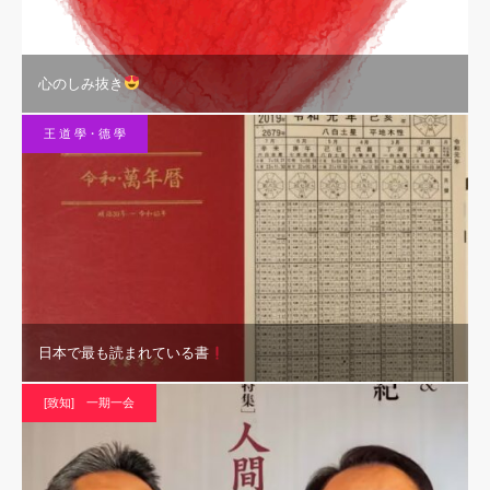
心のしみ抜き
王 道 學・德 學
日本で最も読まれている書
[致知] 一期一会