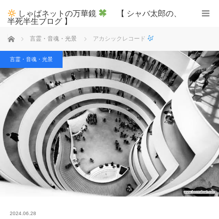
しゃばネットの万華鏡
【 シャバ太郎の、
半死半生ブログ 】
ホーム
言霊・音魂・光景
アカシックレコード
言霊・音魂・光景
2024.06.28