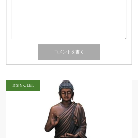
道楽もん 日記